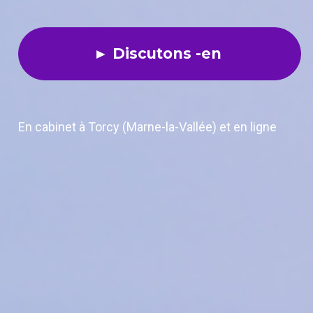
► Discutons -en
En cabinet à Torcy (Marne-la-Vallée) et en ligne